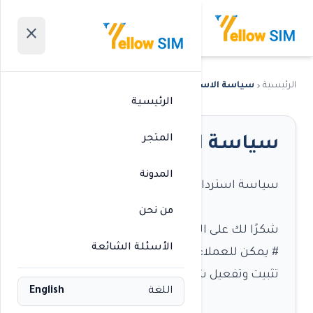
menu
close
الرئيسية
سياسة الاسترداد
chevron_right
الرئيسية
المتجر
سياسة الاسترجاع
المدونة
سياسة استرداد Fly ESIM
من نحن
شكرًا لك على التسوق في (fly-esim.com)!
الأسئلة الشائعة
# يمكن للعملاء طلب استرداد الأموال قبل
تثبيت وتفعيل شريحة eSIM.
اللغة
English