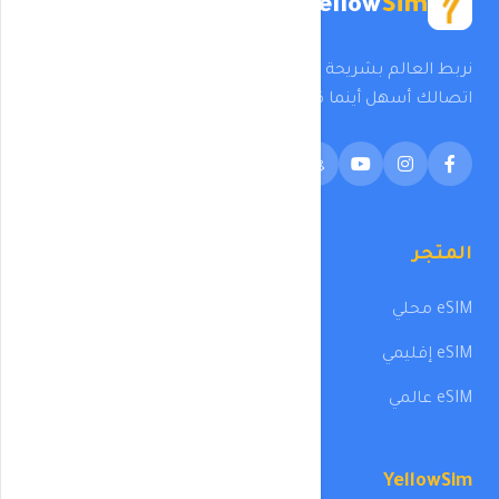
Yellow
Sim
نربط العالم بشريحة eSIM واحدة في كل مرة. تقنيتنا تجعل
اتصالك أسهل أينما كنت.
المتجر
eSIM محلي
eSIM إقليمي
eSIM عالمي
YellowSim